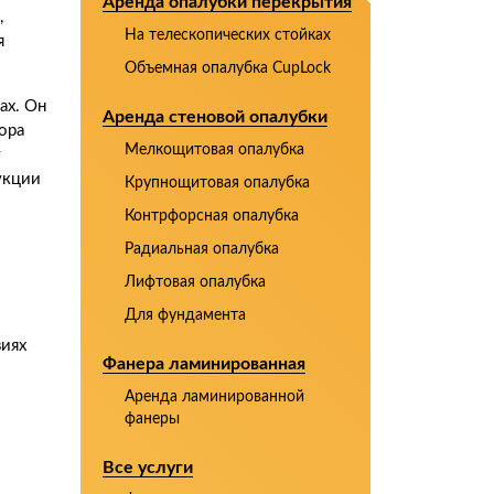
Аренда опалубки перекрытия
,
На телескопических стойках
я
Объемная опалубка CupLock
ах. Он
Аренда стеновой опалубки
ора
Мелкощитовая опалубка
т
укции
Крупнощитовая опалубка
Контрфорсная опалубка
Радиальная опалубка
Лифтовая опалубка
Для фундамента
виях
Фанера ламинированная
Аренда ламинированной
фанеры
Все услуги