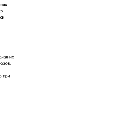
виях
ся
ск
в
ержание
озов.
о при