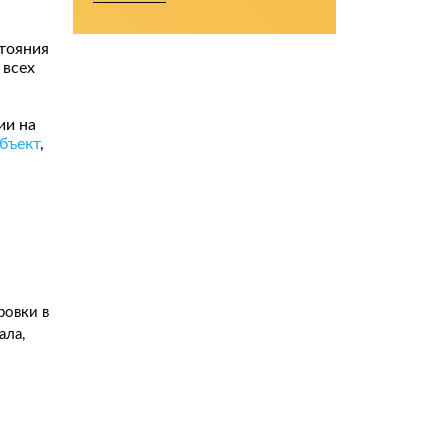
тояния
 всех
ии на
бъект
,
ровки в
ала,