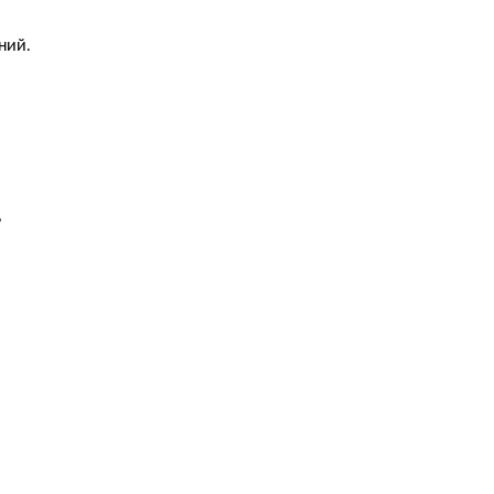
ний.
ь