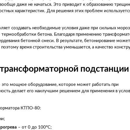
 вообще даже не начаться. Это приводит к образованию трещин
стных характеристик. Для решения этих проблем используетс
оляет создавать необходимые условия даже при сильных мороз
 и термообработки бетона. Благодаря применению трансформат
ердевания бетонной смеси. В результате, бетонирование може
 поэтому время строительства уменьшается, а качество констр
 трансформаторной подстанции
 это мощное оборудование, которое может работать при
жность делает его наилучшим решением для применения в усло
форматора КТПО-80:
ни;
прогрева
– от 0 до 100°C;