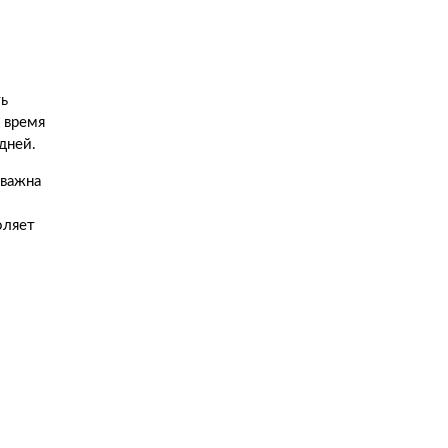
ть
 время
дней.
 важна
оляет