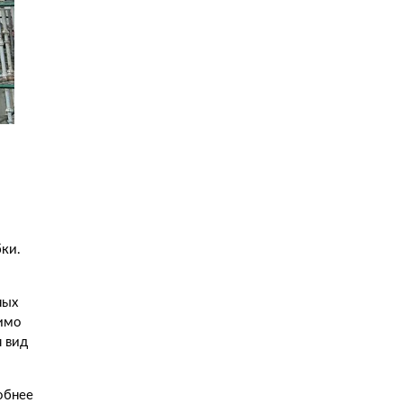
ки.
ных
димо
 вид
обнее