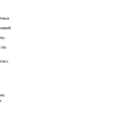
етных
сновой
ты.
 по
тов с
имо
и