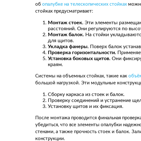
об
опалубке на телескопических стойках
можно
стойках предусматривает:
Монтаж стоек.
Эти элементы размещаю
расстояний. Они регулируются по высо
Монтаж балок.
На стойки укладываютс
для щитов.
Укладка фанеры.
Поверх балок устана
Проверка горизонтальности.
Применяет
Установка боковых щитов.
Они фиксиру
краям.
Системы на объемных стойках, такие как
объём
большой нагрузкой. Эти модульные конструкц
Сборку каркаса из стоек и балок.
Проверку соединений и устранение щел
Установку щитов и их фиксация.
После монтажа проводится финальная проверк
убедиться, что все элементы опалубки надежн
стенами, а также прочность стоек и балок. За
конструкции.