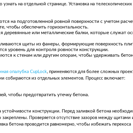
 узнать на отдельной странице. Установка на телескопических
тся на подготовленной ровной поверхности с учетом расч
те, чтобы обеспечить горизонтальность.
я деревянные или металлические балки, которые служат о
вливаются щиты из фанеры, формирующие поверхность пли
ся уровень для контроля ровности конструкции.
ются к стенам или другим опорам, чтобы удерживать бетон
ная опалубка CupLock
, применяются для более сложных проек
ии собираются из отдельных элементов. Процесс включает:
ей, чтобы предотвратить утечку бетона.
а устойчивости конструкции. Перед заливкой бетона необход
о закреплены. Проверяется отсутствие зазоров между щитами 
ливка бетона проводится равномерно, чтобы избежать перекоса