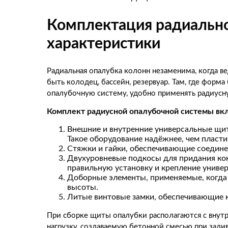
Комплектация радиально
характеристики
Радиальная опалубка колонн незаменима, когда в
быть колодец, бассейн, резервуар. Там, где форм
опалубочную систему, удобно применять радиусн
Комплект радиусной опалубочной системы вк
Внешние и внутренние универсальные щит
Такое оборудование надёжнее, чем пласти
Стяжки и гайки, обеспечивающие соедин
Двухуровневые подкосы для придания ко
правильную установку и крепление униве
Доборные элементы, применяемые, когда
высоты.
Литые винтовые замки, обеспечивающие 
При сборке щиты опалубки располагаются с внут
нагрузку, создаваемую бетонной смесью при зали