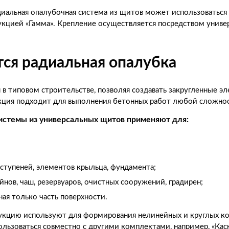
диальная опалубочная система из щитов может использоваться
кцией «Гамма». Крепление осуществляется посредством униве
ется радиальная опалубка
 в типовом строительстве, позволяя создавать закругленные э
укция подходит для выполнения бетонных работ любой сложно
системы из универсальных щитов применяют для:
ступеней, элементов крыльца, фундамента;
нов, чаш, резервуаров, очистных сооружений, градирен;
ая только часть поверхности.
укцию используют для формирования нелинейных и круглых к
ьзоваться совместно с другими комплектами, например, «Каск