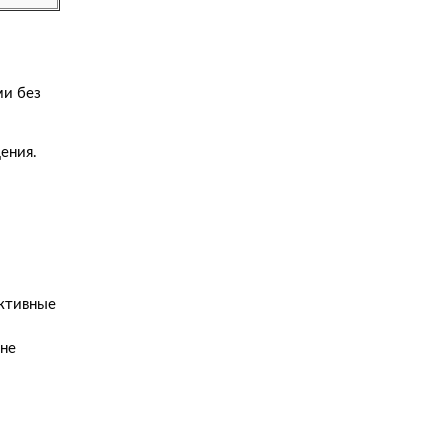
ми без
ения.
уктивные
 не