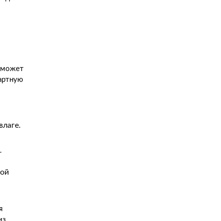
о может
дартную
влаге.
т
ной
я
из