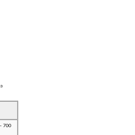
из
— 700