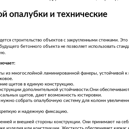
й опалубки и технические
едется строительство объектов с закругленными стенками. Эт
а будущего бетонного объекта не позволяет использовать стан
ую.
лючает:
ы из многослойной ламинированной фанеры, устойчивой к 
ковое.
ение щитов в единую конструкцию.
нструкции дополнительной устойчивости.Они обеспечиваю
рсальных щитов, дают возможность юстировки.
 нужно собрать опалубочную систему для колонн увеличен
крепкую и надежную фиксацию.
ренней и внешней стороны конструкции. Они принимают на себ
вке изделия или конструкции. Жесткость обеспечивает каркас 