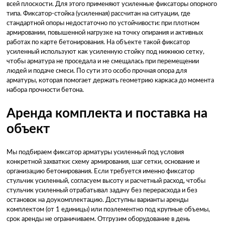
всей плоскости. Для этого применяют усиленные фиксаторы опорного
типа. Фиксатор-стойка (усиленная) рассчитан на ситуации, где
стандартной опоры недостаточно по устойчивости: при плотном
армировании, повышенной нагрузке на точку опирания и активных
работах по карте бетонирования. На объекте такой фиксатор
усиленный используют как усиленную стойку под нижнюю сетку,
чтобы арматура не проседала и не смещалась при перемещении
людей и подаче смеси. По сути это особо прочная опора для
арматуры, которая помогает держать геометрию каркаса до момента
набора прочности бетона.
Аренда комплекта и поставка на
объект
Мы подбираем фиксатор арматуры усиленный под условия
конкретной захватки: схему армирования, шаг сетки, основание и
организацию бетонирования. Если требуется именно фиксатор
стульчик усиленный, согласуем высоту и расчетный расход, чтобы
стульчик усиленный отрабатывал задачу без перерасхода и без
остановок на доукомплектацию. Доступны варианты аренды
комплектом (от 1 единицы) или поэлементно под крупные объемы,
срок аренды не ограничиваем. Отгрузим оборудование в день